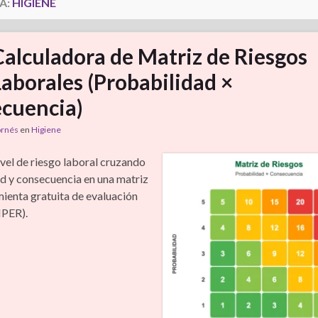
A:
HIGIENE
Calculadora de Matriz de Riesgos
Laborales (Probabilidad ×
cuencia)
ornés
en
Higiene
ivel de riesgo laboral cruzando
d y consecuencia en una matriz
ienta gratuita de evaluación
IPER).