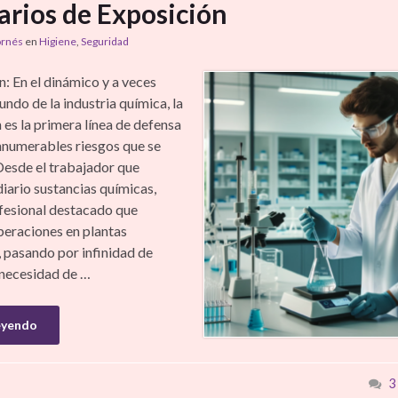
arios de Exposición
ornés
en
Higiene
,
Seguridad
n: En el dinámico y a veces
ndo de la industria química, la
 es la primera línea de defensa
innumerables riesgos que se
Desde el trabajador que
diario sustancias químicas,
ofesional destacado que
peraciones en plantas
, pasando por infinidad de
a necesidad de …
eyendo
3