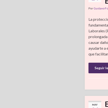
Por
Gustavo F
La protecció
fundamental
Laborales (
prolongada 
causar daños
ayudarte a 
que facilita
Seguir l
MAY