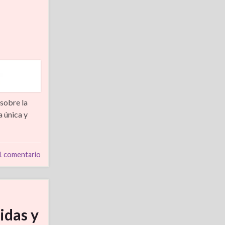
 sobre la
a única y
1 comentario
idas y