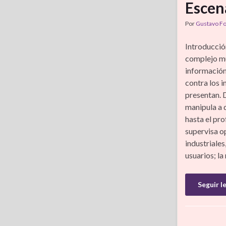
Escen
Por
Gustavo F
Introducció
complejo mu
información
contra los 
presentan. 
manipula a 
hasta el pr
supervisa o
industriales
usuarios; l
Seguir l