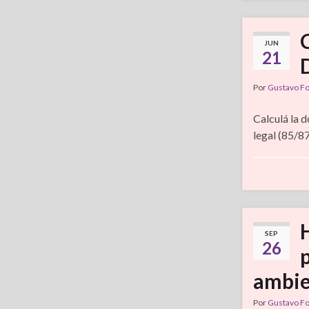
JUN
21
Por
Gustavo F
Calculá la d
legal (85/8
SEP
26
ambie
Por
Gustavo F