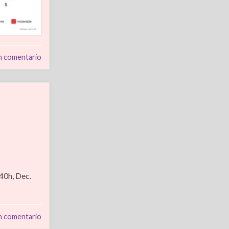
n comentario
40h, Dec.
n comentario