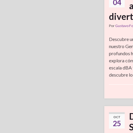
04
diver
Por
Gustavo F
Descubre u
nuestro Gen
profundos h
explora cóm
escala dBA y
descubre lo
OCT
25