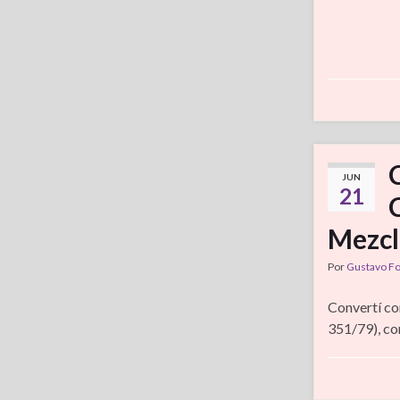
JUN
21
Mezcl
Por
Gustavo F
Convertí co
351/79), co