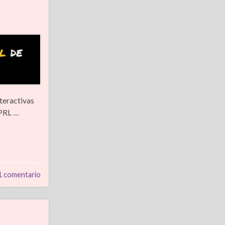
teractivas
 PRL …
1 comentario