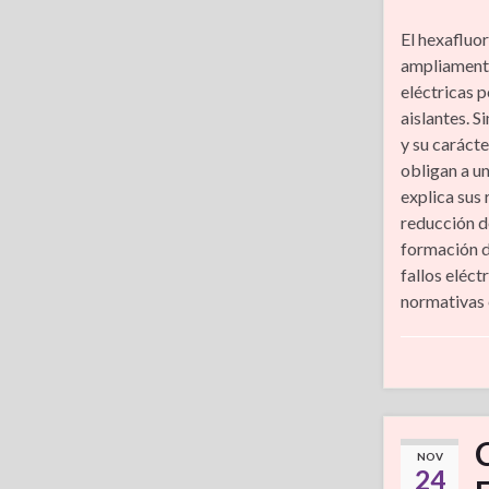
El hexafluor
ampliamente
eléctricas 
aislantes. 
y su caráct
obligan a u
explica sus
reducción d
formación d
fallos eléc
normativas 
NOV
24