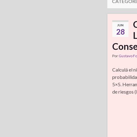
CATEGORÍ
JUN
28
Conse
Por
Gustavo F
Calculá el n
probabilida
5×5. Herram
de riesgos (