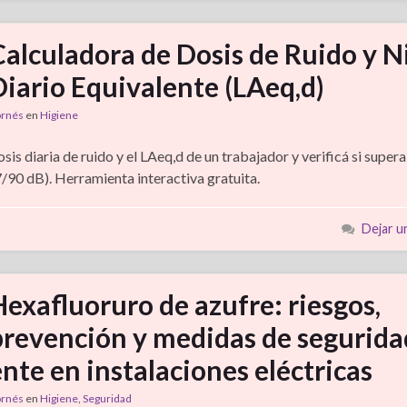
Calculadora de Dosis de Ruido y N
Diario Equivalente (LAeq,d)
ornés
en
Higiene
osis diaria de ruido y el LAeq,d de un trabajador y verificá si supera 
7/90 dB). Herramienta interactiva gratuita.
Dejar u
Hexafluoruro de azufre: riesgos,
prevención y medidas de segurida
nte en instalaciones eléctricas
ornés
en
Higiene
,
Seguridad