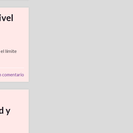
ivel
el límite
n comentario
d y