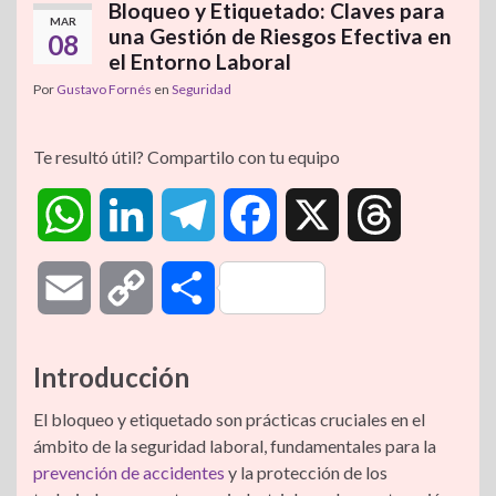
Bloqueo y Etiquetado: Claves para
MAR
una Gestión de Riesgos Efectiva en
08
el Entorno Laboral
Por
Gustavo Fornés
en
Seguridad
Te resultó útil? Compartilo con tu equipo
W
L
T
F
X
T
h
i
e
a
h
E
C
C
a
n
l
c
r
m
o
o
Introducción
t
k
e
e
e
a
p
m
El bloqueo y etiquetado son prácticas cruciales en el
s
e
g
b
a
ámbito de la seguridad laboral, fundamentales para la
i
y
p
prevención de accidentes
y la protección de los
A
d
r
o
d