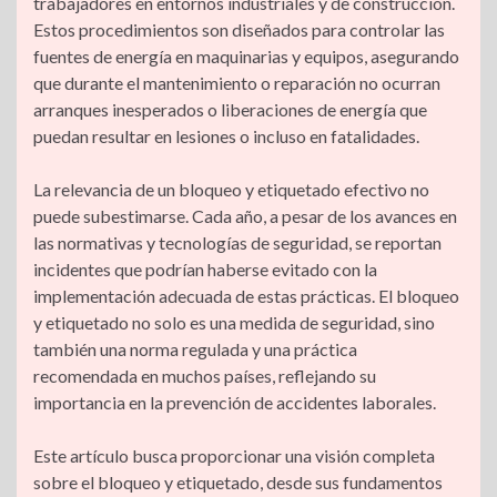
trabajadores en entornos industriales y de construcción.
l
L
a
Estos procedimientos son diseñados para controlar las
p
I
a
o
s
fuentes de energía en maquinarias y equipos, asegurando
i
r
que durante el mantenimiento o reparación no ocurran
p
n
m
k
arranques inesperados o liberaciones de energía que
n
t
puedan resultar en lesiones o incluso en fatalidades.
k
i
La relevancia de un bloqueo y etiquetado efectivo no
puede subestimarse. Cada año, a pesar de los avances en
r
las normativas y tecnologías de seguridad, se reportan
incidentes que podrían haberse evitado con la
implementación adecuada de estas prácticas. El bloqueo
y etiquetado no solo es una medida de seguridad, sino
también una norma regulada y una práctica
recomendada en muchos países, reflejando su
importancia en la prevención de accidentes laborales.
Este artículo busca proporcionar una visión completa
sobre el bloqueo y etiquetado, desde sus fundamentos