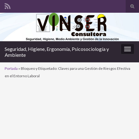
Alte
el
Search for:
form
de
bús
Seguridad, Higiene, Ergonomía, Psicosociología y
Alter
Ambiente
la
nave
Portada
»
Bloqueo y Etiquetado: Claves para una Gestión de Riesgos Efectiva
en el Entorno Laboral