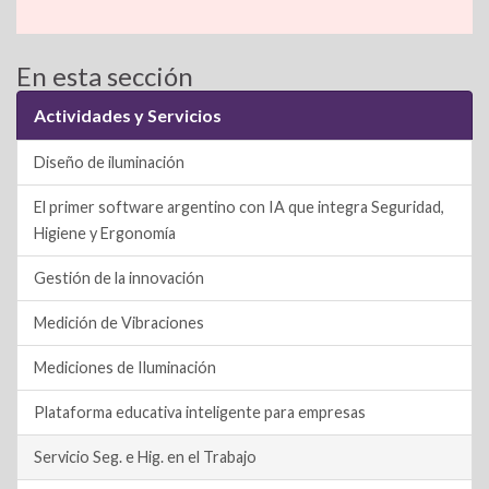
m
o
o
t
k
e
e
e
a
p
m
En esta sección
s
e
g
b
a
i
y
p
Actividades y Servicios
A
d
r
o
d
Diseño de iluminación
l
L
a
p
I
a
o
s
El primer software argentino con IA que integra Seguridad,
i
r
Higiene y Ergonomía
p
n
m
k
n
t
Gestión de la innovación
k
i
Medición de Vibraciones
Mediciones de Iluminación
r
Plataforma educativa inteligente para empresas
Servicio Seg. e Hig. en el Trabajo