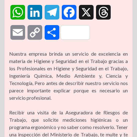
W
L
T
F
X
T
h
i
e
a
h
E
C
C
a
n
l
c
r
m
o
o
Nuestra empresa brinda un servicio de excelencia en
t
k
e
e
e
materia de Higiene y Seguridad en el Trabajo gracias a
a
p
m
los Profesionales en Higiene y Seguridad en el Trabajo,
s
e
g
b
a
Ingeniería Química, Medio Ambiente y, Ciencia y
i
y
p
Tecnología, Pero antes de describir nuestro servicio nos
A
d
r
o
d
parece importante explicar porque es necesario un
l
L
a
servicio profesional.
p
I
a
o
s
i
r
Recibir una visita de la Aseguradora de Riesgos de
p
n
m
k
Trabajo, que solicite mediciones higiénicas o un
n
t
programa ergonómico y no saber como resolverlo. Tener
una inspección del Ministerio de Trabajo, te multe y te
k
i