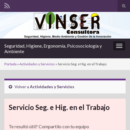
Alte
el
Search for:
form
de
bús
Seguridad, Higiene, Ergonomía, Psicosociología y
Alter
Ambiente
la
nave
Portada
»
Actividades y Servicios
»
Servicio Seg. e Hig. en el Trabajo
Volver a
Actividades y Servicios
Servicio Seg. e Hig. en el Trabajo
Te resultó útil? Compartilo con tu equipo