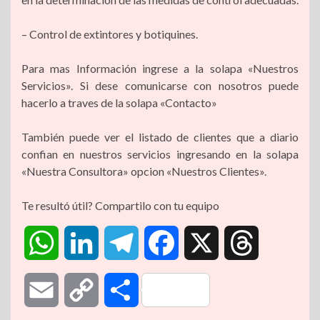
– Control de extintores y botiquines.
Para mas Información ingrese a la solapa «Nuestros
Servicios». Si dese comunicarse con nosotros puede
hacerlo a traves de la solapa «Contacto»
También puede ver el listado de clientes que a diario
confian en nuestros servicios ingresando en la solapa
«Nuestra Consultora» opcion «Nuestros Clientes».
Te resultó útil? Compartilo con tu equipo
W
L
T
F
X
T
h
i
e
a
h
E
C
C
a
n
l
c
r