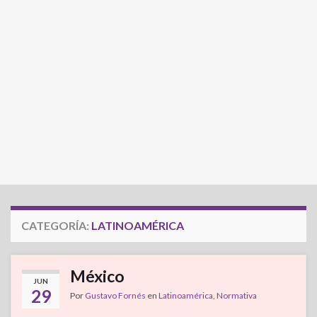
CATEGORÍA:
LATINOAMÉRICA
México
JUN
29
Por
Gustavo Fornés
en
Latinoamérica
,
Normativa