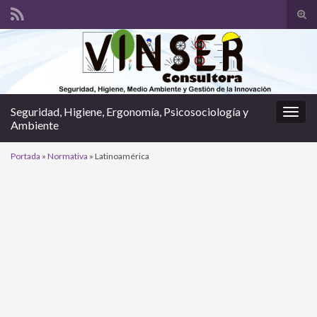
Alte
el
Search for:
form
de
bús
Seguridad, Higiene, Ergonomía, Psicosociología y
Alter
Ambiente
la
nave
Portada
»
Normativa
»
Latinoamérica