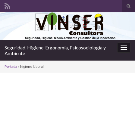
Alte
el
Search for:
form
de
bús
Seguridad, Higiene, Ergonomía, Psicosociología y
Alter
Ambiente
la
nave
Portada
»
higiene laboral