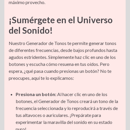
máximo provecho.
p
I
a
o
s
i
r
¡Sumérgete en el Universo
p
n
m
k
n
t
del Sonido!
k
i
Nuestro Generador de Tonos te permite generar tonos
de diferentes frecuencias, desde bajos profundos hasta
r
agudos estridentes. Simplemente haz clic en uno de los
botones y escucha cómo resuena en tus oídos. Pero
espera, ¿qué pasa cuando presionas un botón? No te
preocupes, aquí te lo explicamos:
Presiona un botón:
Al hacer clic en uno de los
botones, el Generador de Tonos creará un tono de la
frecuencia seleccionada y lo reproducirá a través de
tus altavoces o auriculares. ¡Prepárate para
experimentar la maravilla del sonido en su estado
puro!