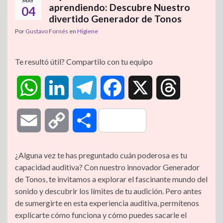
MAY
aprendiendo: Descubre Nuestro
04
divertido Generador de Tonos
Por
Gustavo Fornés
en
Higiene
Te resultó útil? Compartilo con tu equipo
W
L
T
F
X
T
h
i
e
a
h
E
C
C
a
n
l
c
r
m
o
o
¿Alguna vez te has preguntado cuán poderosa es tu
t
k
e
e
e
capacidad auditiva? Con nuestro innovador Generador
a
p
m
de Tonos, te invitamos a explorar el fascinante mundo del
s
e
g
b
a
sonido y descubrir los límites de tu audición. Pero antes
i
y
p
de sumergirte en esta experiencia auditiva, permítenos
A
d
r
o
d
explicarte cómo funciona y cómo puedes sacarle el
l
L
a