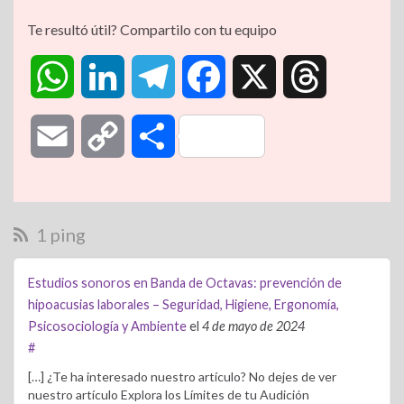
Te resultó útil? Compartilo con tu equipo
W
L
T
F
X
T
h
i
e
a
h
E
C
C
a
n
l
c
r
m
o
o
t
k
e
e
e
a
p
m
1 ping
s
e
g
b
a
i
y
p
Estudios sonoros en Banda de Octavas: prevención de
A
d
r
o
d
hipoacusias laborales – Seguridad, Higiene, Ergonomía,
l
L
a
Psicosociología y Ambiente
el
4 de mayo de 2024
p
I
a
o
s
#
i
r
[…] ¿Te ha interesado nuestro artículo? No dejes de ver
p
n
m
k
nuestro artículo Explora los Límites de tu Audición
n
t