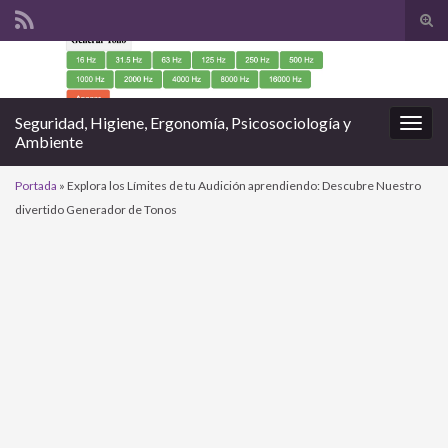
Alte
el
Search for:
form
de
bús
Seguridad, Higiene, Ergonomía, Psicosociología y
Alter
Ambiente
la
nave
Portada
»
Explora los Límites de tu Audición aprendiendo: Descubre Nuestro
divertido Generador de Tonos