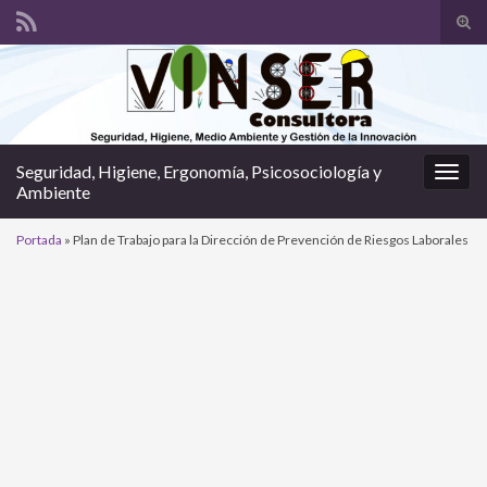
Alte
el
Search for:
form
de
bús
Seguridad, Higiene, Ergonomía, Psicosociología y
Alter
Ambiente
la
nave
Portada
»
Plan de Trabajo para la Dirección de Prevención de Riesgos Laborales