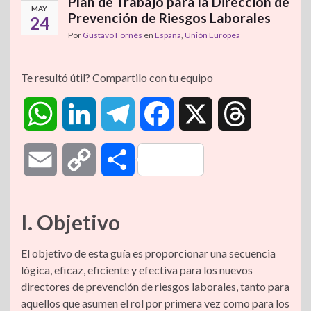
Plan de Trabajo para la Dirección de
MAY
Prevención de Riesgos Laborales
24
Por
Gustavo Fornés
en
España
,
Unión Europea
Te resultó útil? Compartilo con tu equipo
W
L
T
F
X
T
h
i
e
a
h
E
C
C
a
n
l
c
r
m
o
o
t
k
e
e
e
I. Objetivo
a
p
m
s
e
g
b
a
El objetivo de esta guía es proporcionar una secuencia
i
y
p
lógica, eficaz, eficiente y efectiva para los nuevos
A
d
r
o
d
directores de prevención de riesgos laborales, tanto para
l
L
a
aquellos que asumen el rol por primera vez como para los