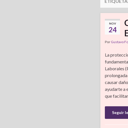
ETIQUETA
NOV
24
Por
Gustavo F
La protecció
fundamental
Laborales (
prolongada 
causar daños
ayudarte a 
que facilita
Seguir l