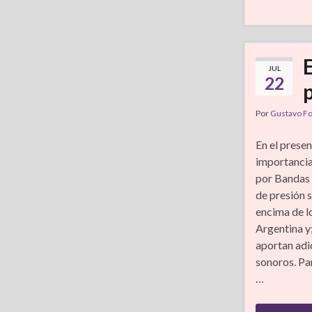
JUL
22
Por
Gustavo F
En el presen
importancia
por Bandas 
de presión 
encima de lo
Argentina y
aportan adi
sonoros. Par
…