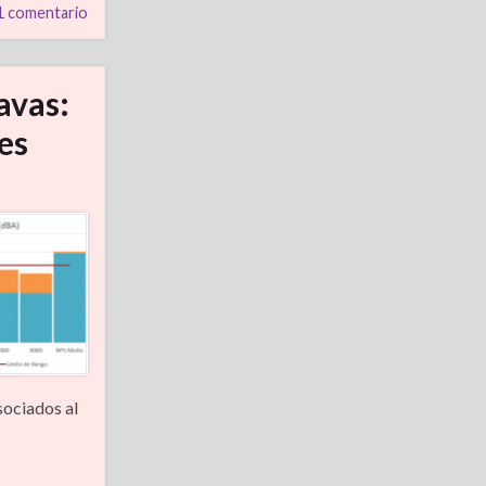
1 comentario
avas:
es
sociados al