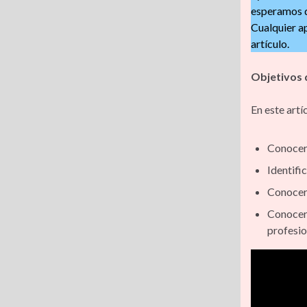
esperamos q
Cualquier ap
A
artículo.
p
Objetivos 
p
En este artí
Conocer 
Identifi
Conocer 
Conocer 
profesio