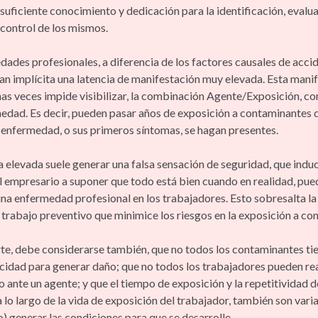
suficiente conocimiento y dedicación para la identificación, evalu
control de los mismos.
dades profesionales, a diferencia de los factores causales de acci
van implícita una latencia de manifestación muy elevada. Esta mani
has veces impide visibilizar, la combinación Agente/Exposición, co
medad. Es decir, pueden pasar años de exposición a contaminantes 
a enfermedad, o sus primeros síntomas, se hagan presentes.
a elevada suele generar una falsa sensación de seguridad, que induc
al empresario a suponer que todo está bien cuando en realidad, pue
na enfermedad profesional en los trabajadores. Esto sobresalta l
 trabajo preventivo que minimice los riesgos en la exposición a co
rte, debe considerarse también, que no todos los contaminantes tie
idad para generar daño; que no todos los trabajadores pueden re
ante un agente; y que el tiempo de exposición y la repetitividad d
 lo largo de la vida de exposición del trabajador, también son vari
) generar las condiciones para que se desarrolle.