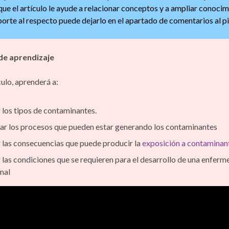
ue el artículo le ayude a relacionar conceptos y a ampliar conocim
orte al respecto puede dejarlo en el apartado de comentarios al pi
d
r
o
d
i
r
I
a
o
s
n
t
de aprendizaje
n
m
k
k
i
culo, aprenderá a:
r
los tipos de contaminantes.
car los procesos que pueden estar generando los contaminantes
las consecuencias que puede producir la
exposición a contaminan
las condiciones que se requieren para el desarrollo de una enfer
nal