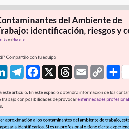
Contaminantes del Ambiente de
rabajo: identificación, riesgos y 
ornés
en
Higiene
til? Compartilo con tu equipo
L
T
F
X
T
E
C
C
i
e
a
h
m
o
o
a este artículo. En este espacio obtendrá información de los conta
 trabajo con posibilidades de provocar
enfermedades profesiona
n
l
c
r
a
p
m
s.
k
e
e
e
i
y
p
mer aproximación a los contaminantes del ambiente de trabajo, este
pezar a identificarlos. Si es un profesional
o tiene cierta experienc
e
g
b
a
l
L
a