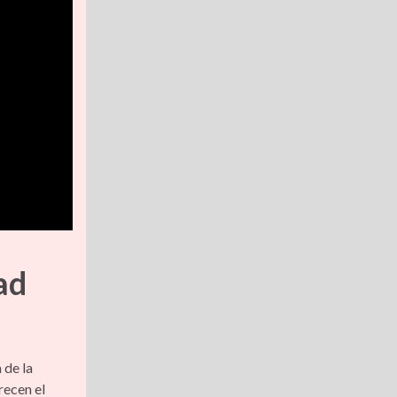
ad
 de la
recen el