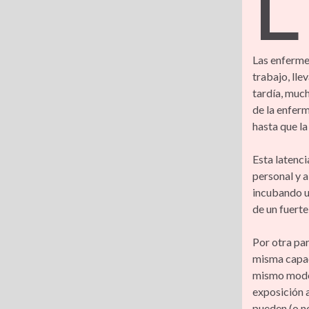
L
Las enferme
trabajo, lle
tardía, muc
de la enfer
hasta que l
Esta latenci
personal y 
incubando u
de un fuerte
Por otra pa
misma capac
mismo modo 
exposición a
pueden (o no