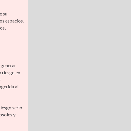
e su
os espacios.
os,
 generar
n riesgo en
a
ngerida al
iesgo serio
osoles y