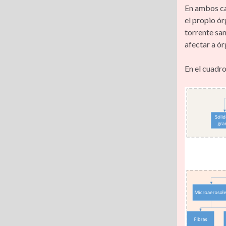
En ambos cas
el propio ór
torrente san
afectar a ó
En el cuadro