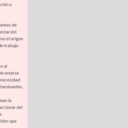
ación y
dentes de
festación
mo el origen
de trabajo
e al
de estarse
a necesidad
ntaminantes.
nen la
accionar del
e
ables que