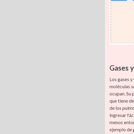
Gases y
Los gases y 
moléculas s
ocupan. Su p
que tiene de
de los pulm
ingresar fác
menos entor
ejemplo de 