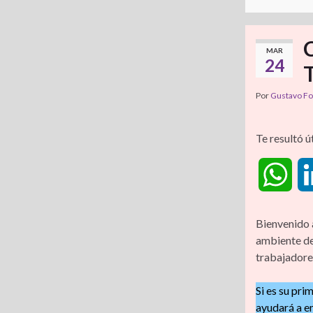
MAR
24
T
Por
Gustavo F
Te resultó ú
W
h
Bienvenido 
ambiente de
a
trabajadore
t
Si es su pri
ayudará a em
s